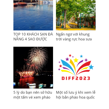
TOP 10 KHÁCH SẠN ĐÀ
Ngẩn ngơ với khung
NẴNG 4 SAO ĐƯỢC
trời vàng rực hoa sưa
NHIỀU DU KHÁCH YÊU
tại Đà Nẵng
THÍCH NĂM 2023
5 lý do bạn nên sở hữu
Một số lưu ý khi xem lễ
một tấm vé xem pháo
hội bắn pháo hoa quốc
hoa quốc tế Đà Nẵng
tế Đà Nẵng 2023
2023