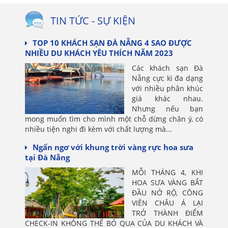
TIN TỨC - SỰ KIỆN
TOP 10 KHÁCH SẠN ĐÀ NẴNG 4 SAO ĐƯỢC
NHIỀU DU KHÁCH YÊU THÍCH NĂM 2023
Các khách sạn Đà
Nẵng cực kì đa dạng
với nhiều phân khúc
giá khác nhau.
Nhưng nếu bạn
mong muốn tìm cho mình một chỗ dừng chân ý, có
nhiều tiện nghi đi kèm với chất lượng mà...
Ngẩn ngơ với khung trời vàng rực hoa sưa
tại Đà Nẵng
MỖI THÁNG 4, KHI
HOA SƯA VÀNG BẮT
ĐẦU NỞ RỘ, CÔNG
VIÊN CHÂU Á LẠI
TRỞ THÀNH ĐIỂM
CHECK-IN KHÔNG THỂ BỎ QUA CỦA DU KHÁCH VÀ