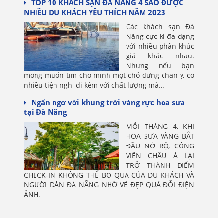
TOP 10 KHÁCH SẠN ĐÀ NẴNG 4 SAO ĐƯỢC
NHIỀU DU KHÁCH YÊU THÍCH NĂM 2023
Các khách sạn Đà
Nẵng cực kì đa dạng
với nhiều phân khúc
giá khác nhau.
Nhưng nếu bạn
mong muốn tìm cho mình một chỗ dừng chân ý, có
nhiều tiện nghi đi kèm với chất lượng mà...
Ngẩn ngơ với khung trời vàng rực hoa sưa
tại Đà Nẵng
MỖI THÁNG 4, KHI
HOA SƯA VÀNG BẮT
ĐẦU NỞ RỘ, CÔNG
VIÊN CHÂU Á LẠI
TRỞ THÀNH ĐIỂM
CHECK-IN KHÔNG THỂ BỎ QUA CỦA DU KHÁCH VÀ
NGƯỜI DÂN ĐÀ NẴNG NHỜ VẺ ĐẸP QUÁ ĐỖI ĐIỆN
ẢNH.