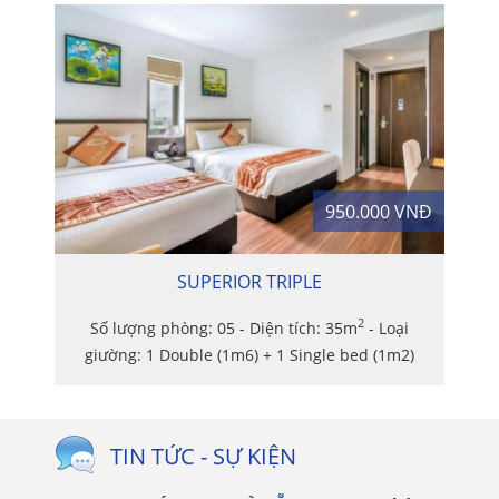
0 VNĐ
950.000 VNĐ
SUPERIOR TRIPLE
2
oại
Số lượng phòng: 05 - Diện tích: 35m
- Loại
Số
giường: 1 Double (1m6) + 1 Single bed (1m2)
giư
TIN TỨC - SỰ KIỆN